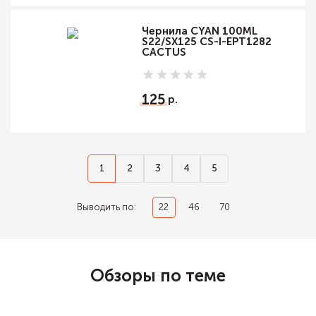
Чернила CYAN 100ML
S22/SX125 CS-I-EPT1282
CACTUS
125
1
2
3
4
5
Выводить по:
22
46
70
Обзоры по теме