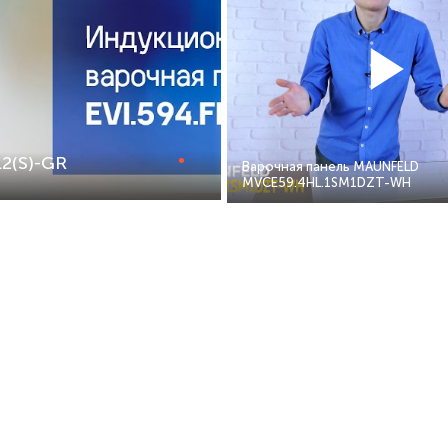
2(S)-GR
Варочная панель MAUNFELD
MVCE59.4HL.1SM1DZT-WH