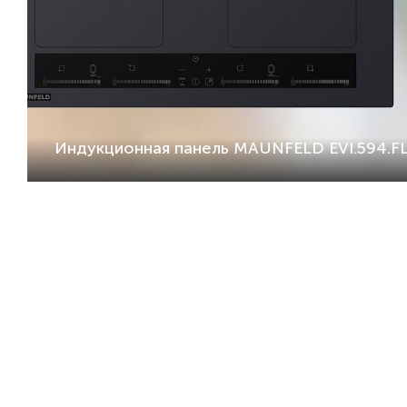
Индукционная панель MAUNFELD EVI.594.FL