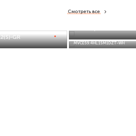
Смотреть все
Электрическая пане
2(S)-GR
Варочная панель MAUNFELD
MVCE59.4HL.1SM1DZT-WH