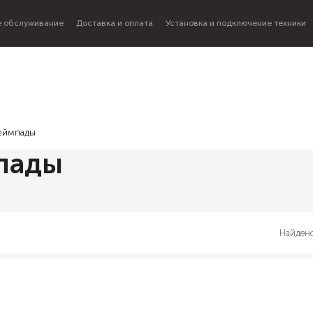
 обслуживание
Доставка и оплата
Установка и подключение техники
еймпады
пады
Найдено