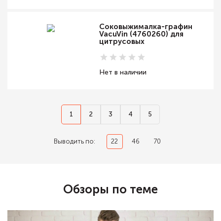
Соковыжималка-графин
VacuVin (4760260) для
цитрусовых
Нет в наличии
1
2
3
4
5
Выводить по:
22
46
70
Обзоры по теме