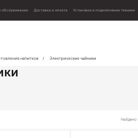
 обслуживание
Доставка и оплата
Установка и подключение техники
готовления напитков
Электрические чайники
ики
Найдено 