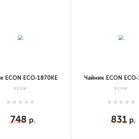
ик ECON ECO-1870KE
Чайник ECON ECO-
ECON
ECON
748
831