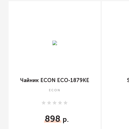
Чайник ECON ECO-1879KE
ECON
898