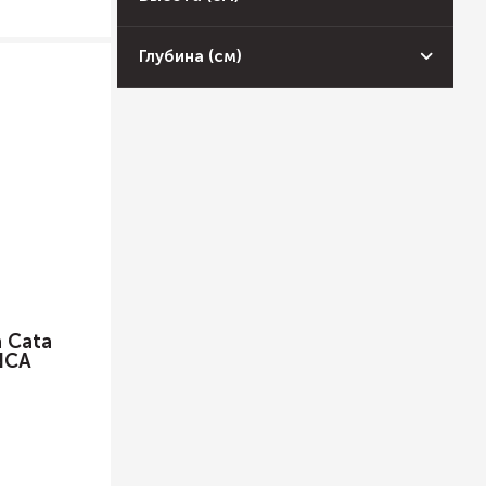
Глубина (см)
 Cata
NCA