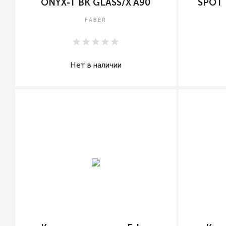
ONYX-T BK GLASS/X A90
SPOT 
FABER
Нет в наличии