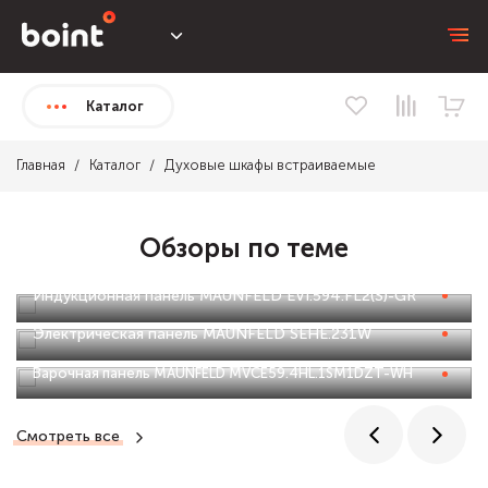
Каталог
Главная
Каталог
Духовые шкафы встраиваемые
Обзоры по теме
Индукционная панель MAUNFELD EVI.594.FL2(S)-GR
Электрическая панель MAUNFELD SEHE.231W
Варочная панель MAUNFELD MVCE59.4HL.1SM1DZT-WH
Смотреть все