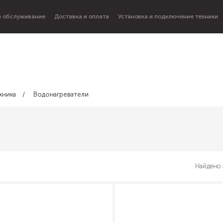
 обслуживание
Доставка и оплата
Установка и подключение техники
хника
Водонагреватели
Найдено 