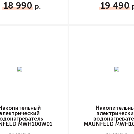
18 990
19 490
Накопительный
Накопительн
электрический
электрически
одонагреватель
водонагревате
NFELD MWH100W01
MAUNFELD MWH1