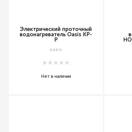
Электрический проточный
водонагреватель Oasis KP-
в
P
HO
OASIS
Нет в наличии