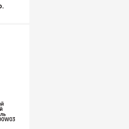
ый
й
ль
00W03