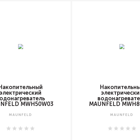
Накопительный
Накопительн
электрический
электрически
одонагреватель
водонагревате
NFELD MWH50W03
MAUNFELD MWH8
MAUNFELD
MAUNFELD