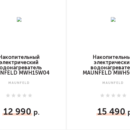
Накопительный
Накопительн
электрический
электрически
одонагреватель
водонагревате
NFELD MWH15W04
MAUNFELD MWH5
MAUNFELD
MAUNFELD
12 990
15 490