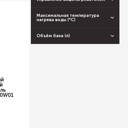
Максимальная температура
нагрева воды (°С)
Объём бака (л)
ый
й
ль
0W01