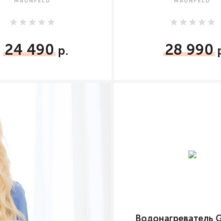
MAUNFELD
MAUNFELD
24 490
28 990
Водонагреватель G