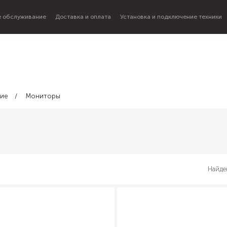
 обслуживание
Доставка и оплата
Установка и подключение техники
щие
Мониторы
Найде