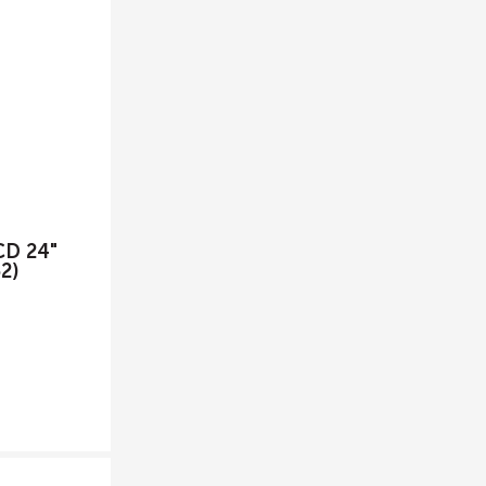
CD 24"
2)