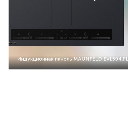
Индукционная панель MAUNFELD EVI.594.FL