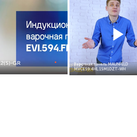
2(S)-GR
Варочная панель MAUNFELD
MVCE59.4HL.1SM1DZT-WH