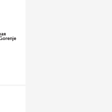
ная
Gorenje