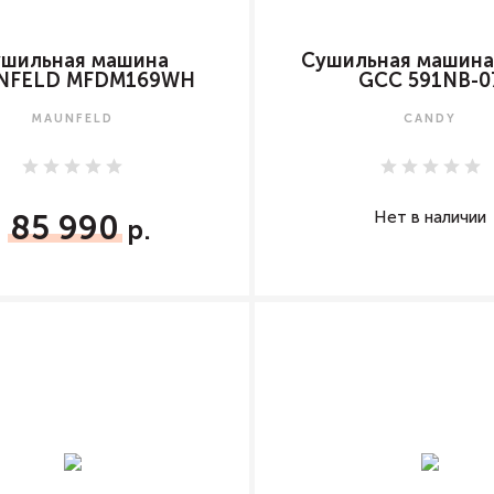
ушильная машина
Сушильная машина
NFELD MFDM169WH
GCC 591NB-0
MAUNFELD
CANDY
Нет в наличии
85 990