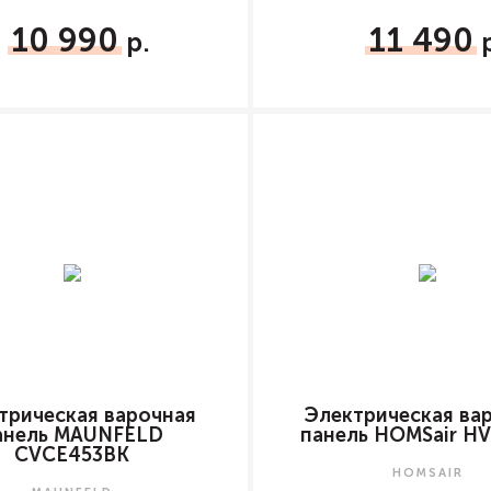
10 990
11 490
трическая варочная
Электрическая ва
анель MAUNFELD
панель HOMSair H
CVCE453BK
HOMSAIR