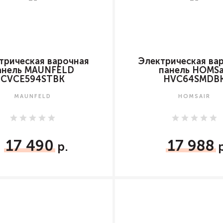
трическая варочная
Электрическая ва
анель MAUNFELD
панель HOMSa
CVCE594STBK
HVС64SMDB
MAUNFELD
HOMSAIR
17 490
17 988