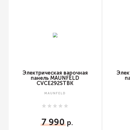
Электрическая варочная
Элек
панель MAUNFELD
п
CVCE292STBK
MAUNFELD
7 990