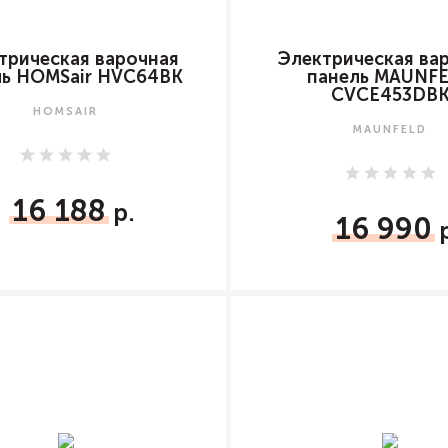
трическая варочная
Электрическая ва
ль HOMSair HVC64BK
панель MAUNF
CVCE453DB
HOMSAIR
MAUNFELD
16 188
16 990