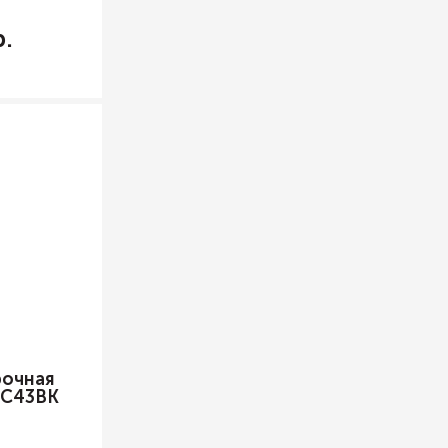
рочная
VС43BK