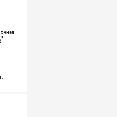
рочная
ir
K