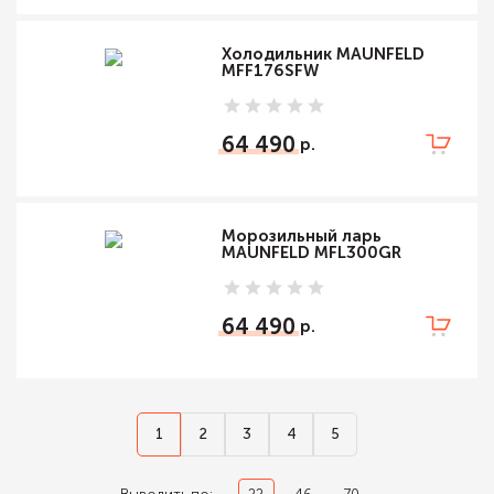
Холодильник MAUNFELD
MFF176SFW
64 490
Морозильный ларь
MAUNFELD MFL300GR
64 490
1
2
3
4
5