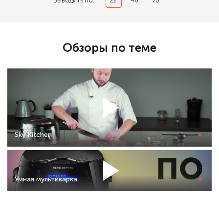
Выводить по:
22
46
70
Обзоры по теме
Sky Kitchen
Умная мультиварка