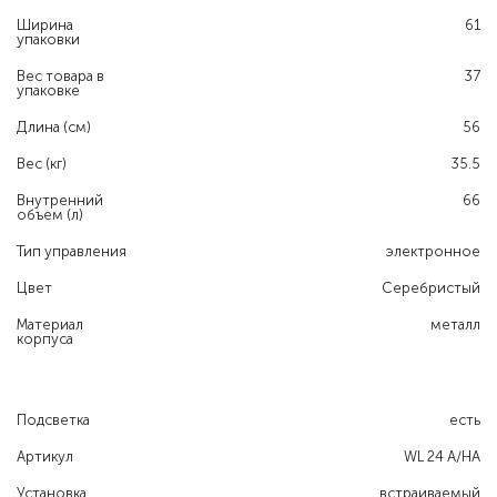
Ширина
61
упаковки
Вес товара в
37
упаковке
Длина (см)
56
Вес (кг)
35.5
Внутренний
66
объем (л)
Тип управления
электронное
Цвет
Серебристый
Материал
металл
корпуса
Подсветка
есть
Артикул
WL 24 A/HA
Установка
встраиваемый