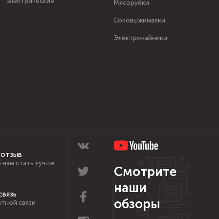
электрические
Мясорубки
Соковыжималки
Электрочайники
 отзыв
 нам стать лучше
Смотрите
наши
связь
обзоры
тной связи