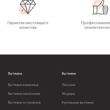
Гарантия настоящего
Профессианал
качества
компетентно
Вытяжки
Вытяжки
Вытяжки каминные
Плоские
Вытяжки наклонные
Модерн
Вытяжки островные
Купольные вытяжки