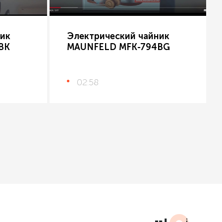
ик
Электрический чайник
BK
MAUNFELD MFK-794BG
02:58