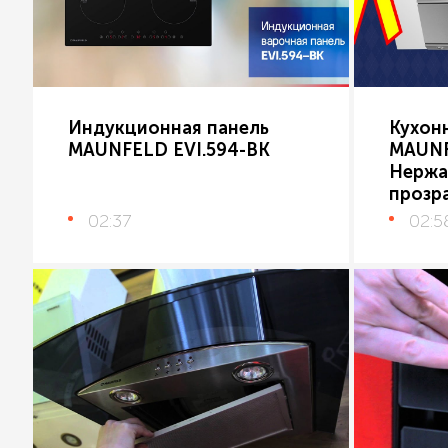
Индукционная панель
Кухон
MAUNFELD EVI.594-BK
MAUNF
Нержа
прозр
02:37
02:5