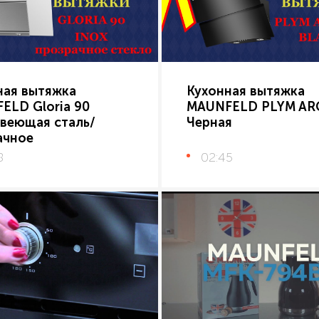
ная вытяжка
Кухонная вытяжка
ELD Gloria 90
MAUNFELD PLYM AR
веющая сталь/
Черная
ачное
8
02:45