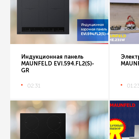
Индукционная панель
Элект
MAUNFELD EVI.594.FL2(S)-
MAUNF
GR
02:31
01:2