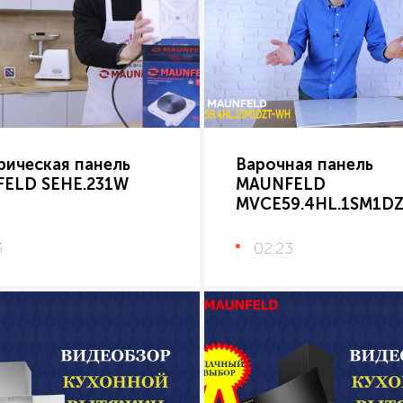
рическая панель
Варочная панель
ELD SEHE.231W
MAUNFELD
MVCE59.4HL.1SM1D
3
02:23