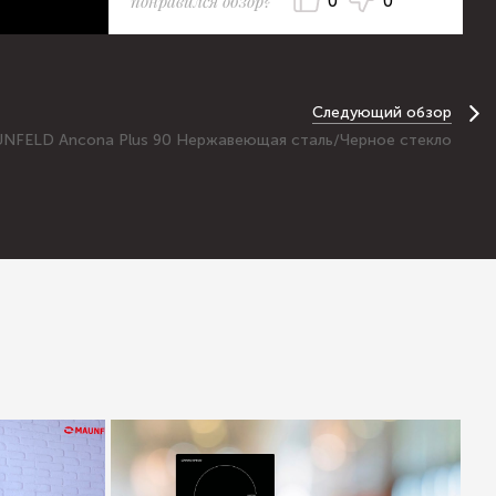
понравился обзор?
0
0
Следующий обзор
UNFELD Ancona Plus 90 Нержавеющая сталь/Черное стекло