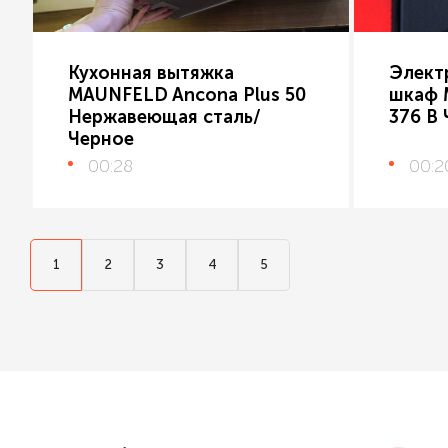
Кухонная вытяжка
Элект
MAUNFELD Ancona Plus 50
шкаф 
Нержавеющая сталь/
376 B
Черное
00:28
00:2
1
2
3
4
5