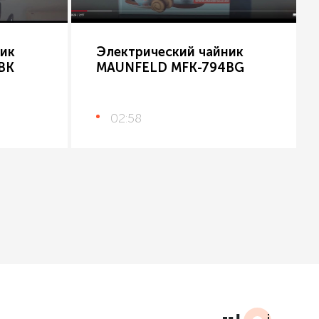
ик
Электрический чайник
BK
MAUNFELD MFK-794BG
02:58