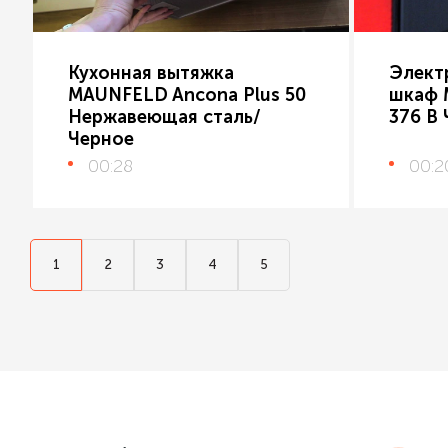
Кухонная вытяжка
Элект
MAUNFELD Ancona Plus 50
шкаф 
Нержавеющая сталь/
376 B
Черное
00:28
00:2
1
2
3
4
5