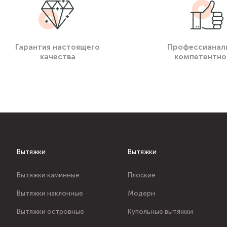
Гарантия настоящего
Профессианал
качества
компетентно
Вытяжки
Вытяжки
Вытяжки каминные
Плоские
Вытяжки наклонные
Модерн
Вытяжки островные
Купольные вытяжки