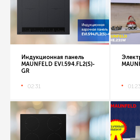
Индукционная панель
Элект
MAUNFELD EVI.594.FL2(S)-
MAUNF
GR
02:31
01:2