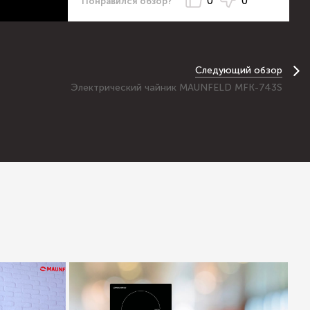
0
0
Понравился обзор?
Следующий обзор
Электрический чайник MAUNFELD MFK-743S