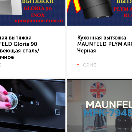
ная вытяжка
Кухонная вытяжка
ELD Gloria 90
MAUNFELD PLYM AR
веющая сталь/
Черная
ачное
8
02:45