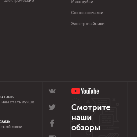
электрические
Мясорубки
Соковыжималки
Электрочайники
 отзыв
 нам стать лучше
Смотрите
наши
связь
обзоры
тной связи