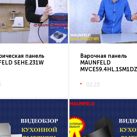
рическая панель
Варочная панель
ELD SEHE.231W
MAUNFELD
MVCE59.4HL.1SM1D
3
02:23