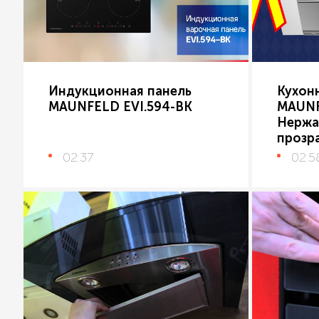
Индукционная панель
Кухон
MAUNFELD EVI.594-BK
MAUNF
Нержа
прозр
02:37
02:5