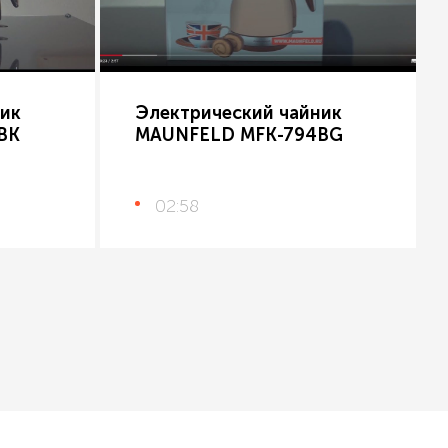
ик
Электрический чайник
BK
MAUNFELD MFK-794BG
02:58