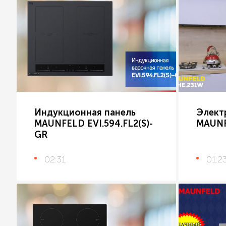
Индукционная панель
Элект
MAUNFELD EVI.594.FL2(S)-
MAUNF
GR
02:31
01:2