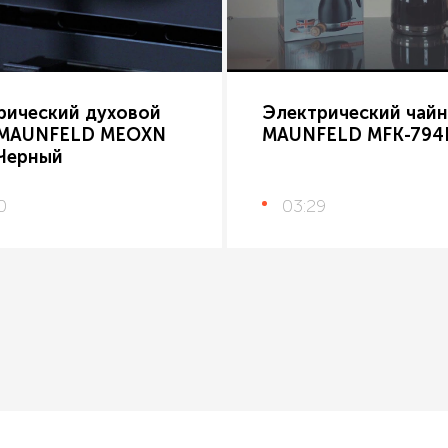
рический духовой
Электрический чайн
MAUNFELD MEOXN
MAUNFELD MFK-794
 Черный
0
03:29