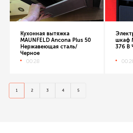
Кухонная вытяжка
Элект
MAUNFELD Ancona Plus 50
шкаф 
Нержавеющая сталь/
376 B
Черное
00:28
00:2
1
2
3
4
5