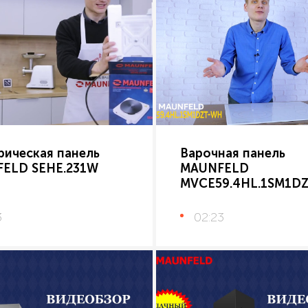
рическая панель
Варочная панель
ELD SEHE.231W
MAUNFELD
MVCE59.4HL.1SM1D
3
02:23