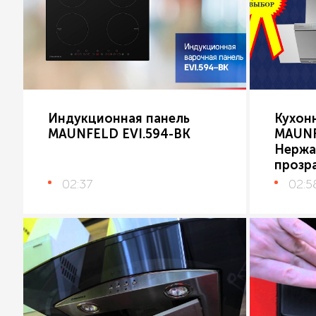
Индукционная панель
Кухон
MAUNFELD EVI.594-BK
MAUNF
Нержа
прозр
02:37
02:5