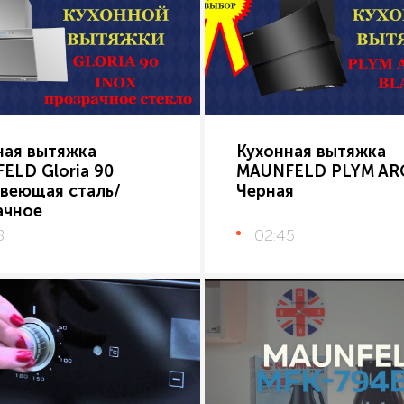
ная вытяжка
Кухонная вытяжка
ELD Gloria 90
MAUNFELD PLYM AR
веющая сталь/
Черная
ачное
8
02:45