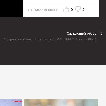
0
0
Понравился обзор?
Следующий обзор
Современная кухонная вытяжка MAUNFELD Ancona PlusA