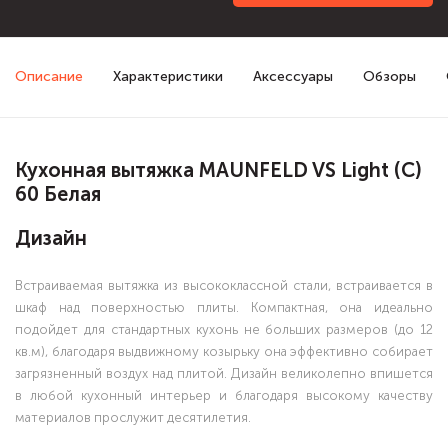
Описание
Характеристики
Аксессуары
Обзоры
Кухонная вытяжка MAUNFELD VS Light (C)
60 Белая
Дизайн
Встраиваемая вытяжка из высококлассной стали, встраивается в
шкаф над поверхностью плиты. Компактная, она идеально
подойдет для стандартных кухонь не больших размеров (до 12
кв.м), благодаря выдвижному козырьку она эффективно собирает
загрязненный воздух над плитой. Дизайн великолепно впишется
в любой кухонный интерьер и благодаря высокому качеству
материалов прослужит десятилетия.