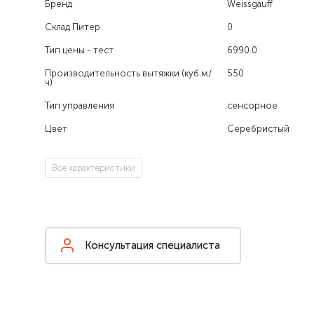
Бренд
Weissgauff
Склад Питер
0
Тип цены - тест
6990.0
Производительность вытяжки (куб.м/
550
ч)
Тип управления
сенсорное
Цвет
Серебристый
Все характеристики
Консультация специалиста