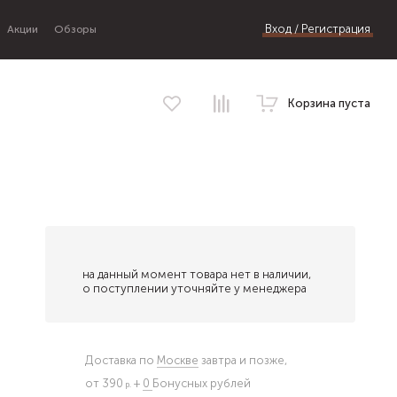
Вход / Регистрация
Акции
Обзоры
Корзина пуста
на данный момент товара нет в наличии,
о поступлении уточняйте у менеджера
Доставка по
Москве
завтра и позже,
от 390
+
0
Бонусных рублей