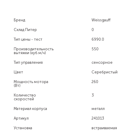
Бренд
Weissgauff
Склад Питер
0
Тип цены - тест
6990.0
Производительность
550
вытяжки (куб.м/ч)
Тип управления
сенсорное
Цвет
Серебристый
Мощность мотора
260
(Вт)
Количество
3
скоростей
Материал корпуса
металл
Артикул
241013
Установка
встраиваемая