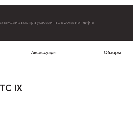
а каждый этаж, при условии что в доме нет лифта
Аксессуары
Обзоры
TC IX