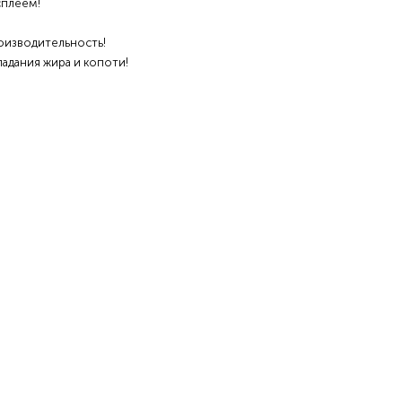
сплеем!
оизводительность!
адания жира и копоти!