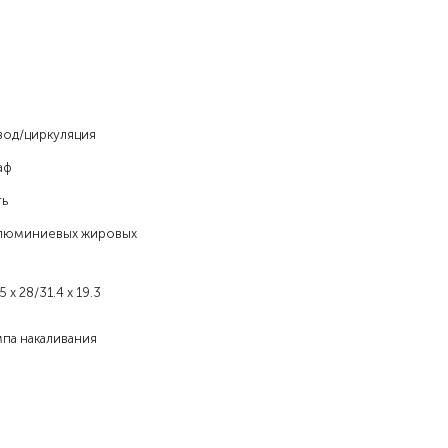
вод/циркуляция
аф
ть
алюминиевых жировых
5 х 28/31.4 х 19.3
мпа накаливания