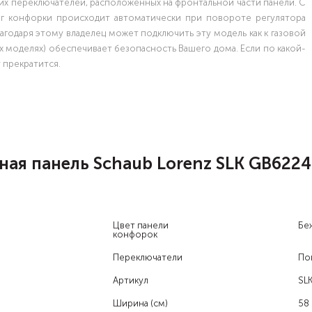
х переключателей, расположенных на фронтальной части панели. С
г конфорки происходит автоматически при повороте регулятора
лагодаря этому владелец может подключить эту модель как к газовой
рых моделях) обеспечивает безопасность Вашего дома. Если по какой-
у прекратится.
ая панель Schaub Lorenz SLK GB6224
Цвет панели
Бе
конфорок
Переключатели
По
Артикул
SL
Ширина (см)
58