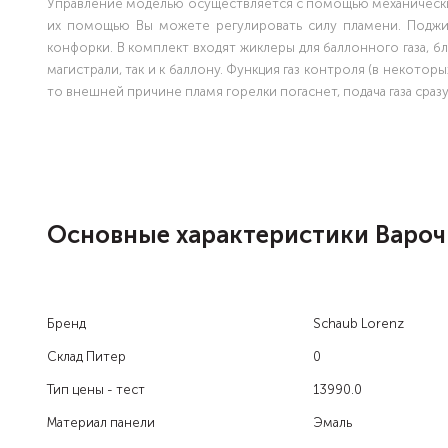
Управление моделью осуществляется с помощью механически
их помощью Вы можете регулировать силу пламени. Поджи
конфорки. В комплект входят жиклеры для баллонного газа, б
магистрали, так и к баллону. Функция газ контроля (в некото
то внешней причине пламя горелки погаснет, подача газа сраз
Основные характеристики Варочн
Бренд
Schaub Lorenz
Склад Питер
0
Тип цены - тест
13990.0
Материал панели
Эмаль