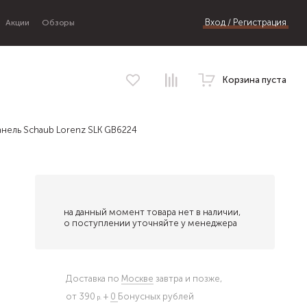
Вход / Регистрация
Акции
Обзоры
Корзина пуста
анель Schaub Lorenz SLK GB6224
на данный момент товара нет в наличии,
о поступлении уточняйте у менеджера
Доставка по
Москве
завтра и позже,
от 390
+
0
Бонусных рублей