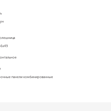
ь
гун
олешница
56x49
онтальное
т
рочные панели комбинированные