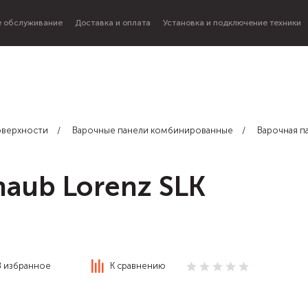
 обслуживание
Доставка и оплата
Установка и подключение техники
оверхности
Варочные панели комбинированные
Варочная п
haub Lorenz SLK
В избранное
К сравнению