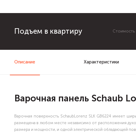
Подъем в квартиру
Стоимость з
Описание
Характеристики
Варочная панель Schaub L
Варочная поверхность SchaubLorenz SLK GB6224 имеет шири
размещена в любом месте независимо от расположения духо
размера и мощности, и одной электрической обладающей п