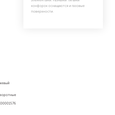
элементами. Разными типами
конфорок оснащаются и газовые
поверхности.
жевый
воротные
K00001576