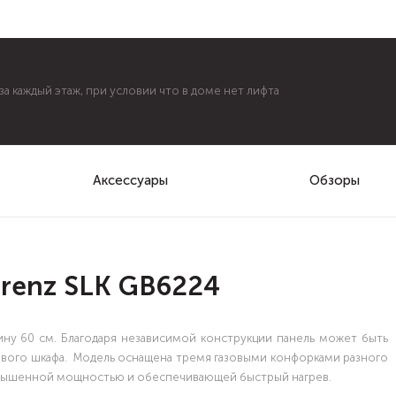
а каждый этаж, при условии что в доме нет лифта
Аксессуары
Обзоры
orenz SLK GB6224
ну 60 см. Благодаря независимой конструкции панель может быть
вого шкафа. Модель оснащена тремя газовыми конфорками разного
овышенной мощностью и обеспечивающей быстрый нагрев.