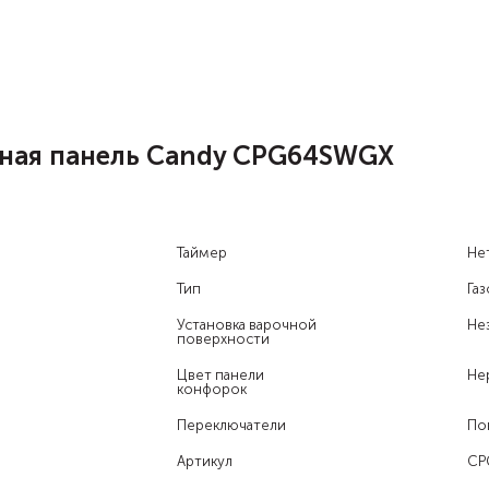
чная панель Candy CPG64SWGX
Таймер
Не
Тип
Газ
Установка варочной
Не
поверхности
Цвет панели
Не
конфорок
Переключатели
По
Артикул
CP