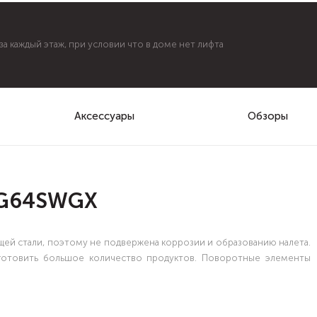
а каждый этаж, при условии что в доме нет лифта
Аксессуары
Обзоры
PG64SWGX
ей стали, поэтому не подвержена коррозии и образованию налета.
готовить большое количество продуктов. Поворотные элементы