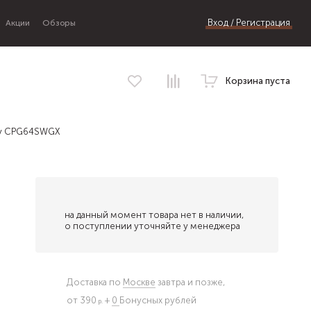
Вход / Регистрация
Акции
Обзоры
Корзина пуста
dy CPG64SWGX
на данный момент товара нет в наличии,
о поступлении уточняйте у менеджера
Доставка по
Москве
завтра и позже,
от 390
+
0
Бонусных рублей