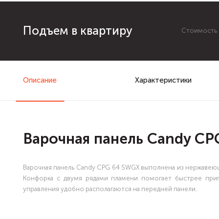
Подъем в квартиру
Стоимость з
Описание
Характеристики
Варочная панель Candy C
Варочная панель Candy CPG 64 SWGX выполнена из нержавеющ
Конфорка с двумя рядами пламени помогает быстрее при
управления удобно располагаются на передней панели.