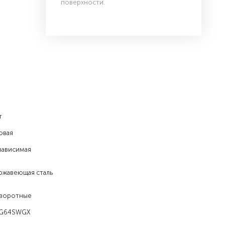
поверхности.
т
овая
зависимая
ржавеющая сталь
воротные
G64SWGX