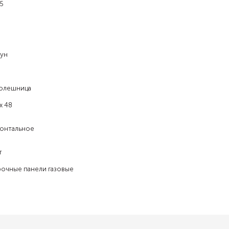
5
гун
олешница
х 48
онтальное
т
рочные панели газовые