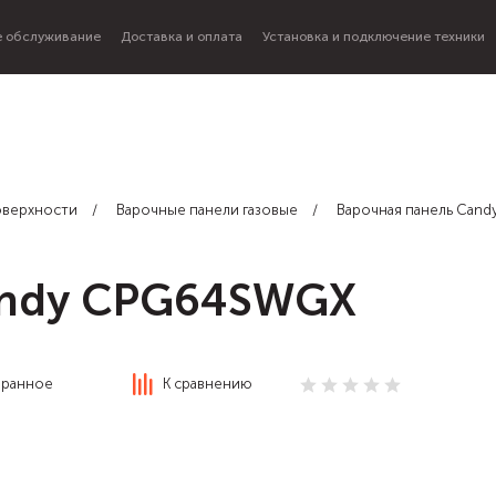
 обслуживание
Доставка и оплата
Установка и подключение техники
оверхности
Варочные панели газовые
Варочная панель Can
andy CPG64SWGX
бранное
К сравнению