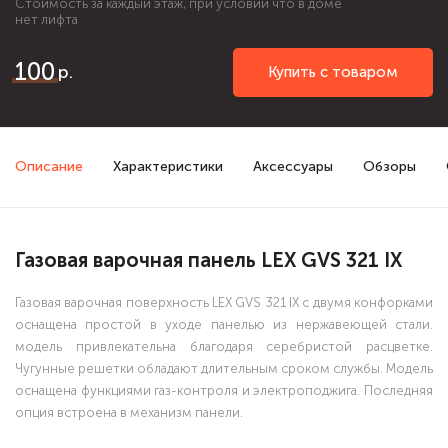
Стоимость за каждый этаж, при условии что в доме
нет лифта
100
Купить с товаром
Описание
Характеристики
Аксессуары
Обзоры
Газовая варочная панель LEX GVS 321 IX
Газовая варочная поверхность LEX GVS 321 IX с двумя конфорками
оснащена простой в уходе панелью из нержавеющей стали.
модель привлекательна благодаря серебристой расцветке.
Чугунные решетки обладают длительным сроком службы. Модель
оснащена функциями газ-контроля и электроподжига. Последняя
опция встроена в механизм панели.