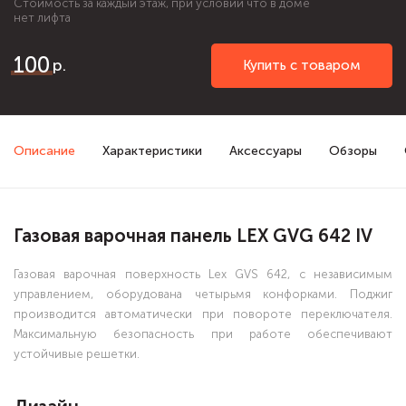
Стоимость за каждый этаж, при условии что в доме
нет лифта
100
Купить с товаром
Описание
Характеристики
Аксессуары
Обзоры
Газовая варочная панель LEX GVG 642 IV
Газовая варочная поверхность Lex GVS 642, с независимым
управлением, оборудована четырьмя конфорками. Поджиг
производится автоматически при повороте переключателя.
Максимальную безопасность при работе обеспечивают
устойчивые решетки.