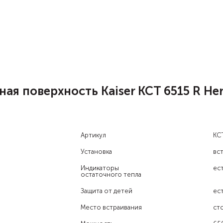
я поверхность Kaiser KCT 6515 R He
Артикул
KCT
Установка
вс
Индикаторы
ес
остаточного тепла
Защита от детей
ес
Место встраивания
ст