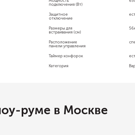
Мощность
65
подключения (Вт)
Защитное
ес
отключение
Размеры для
56
встраивания (см)
Расположение
сп
панели управления
Таймер конфорок
ес
Категория
Ва
шоу-руме в Москве