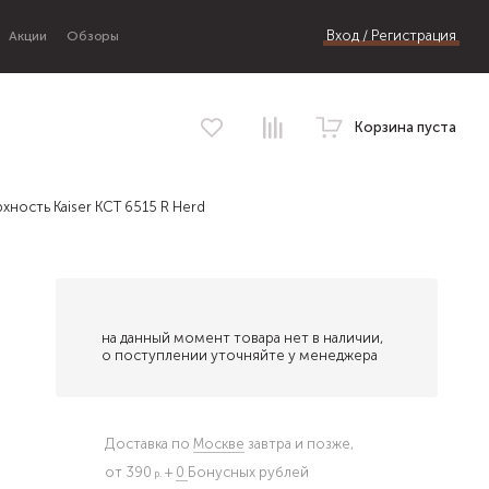
Вход / Регистрация
Акции
Обзоры
Корзина пуста
хность Kaiser KCT 6515 R Herd
на данный момент товара нет в наличии,
о поступлении уточняйте у менеджера
Доставка по
Москве
завтра и позже,
от 390
+
0
Бонусных рублей