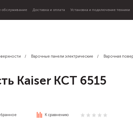
 обслуживание
Доставка и оплата
Установка и подключение техники
оверхности
Варочные панели электрические
Варочная повер
ть Kaiser KCT 6515
збранное
К сравнению