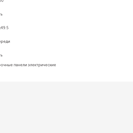
00
ть
x49.5
ереди
ть
рочные панели электрические