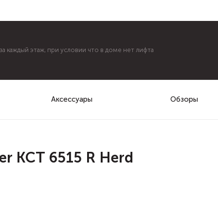
а каждый этаж, при условии что в доме нет лифта
Аксессуары
Обзоры
er KCT 6515 R Herd