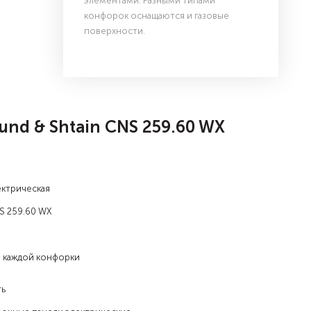
элементами. Разными типами
конфорок оснащаются и газовые
поверхности.
nd & Shtain CNS 259.60 WX
ектрическая
S 259.60 WX
я каждой конфорки
ть