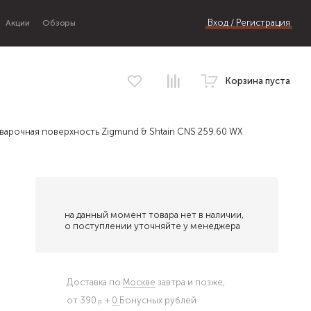
Вход / Регистрация
Акции
Обзоры
Корзина пуста
варочная поверхность Zigmund & Shtain CNS 259.60 WX
на данный момент товара нет в наличии,
о поступлении уточняйте у менеджера
Доставка по
Москве
завтра и позже,
от 390
+
0
Бонусных рублей