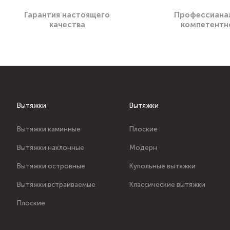
Гарантия настоящего
Профессиана
качества
компетентн
Вытяжки
Вытяжки
Вытяжки каминные
Плоские
Вытяжки наклонные
Модерн
Вытяжки островные
Купольные вытяжки
Вытяжки встраиваемые
Классические вытяжки
Плоские