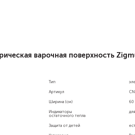
ическая варочная поверхность Zigmu
Тип
эл
Артикул
CN
Ширина (см)
60
Индикаторы
дл
остаточного тепла
Защита от детей
ес