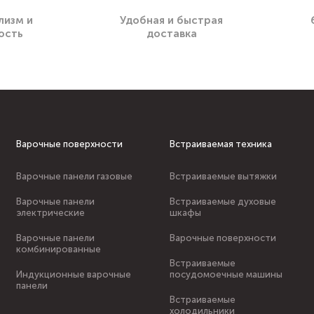
лизм и
Удобная и быстрая
ость
доставка
Варочные поверхности
Встраиваемая техника
Варочные панели газовые
Встраиваемые вытяжки
Варочные панели
Встраиваемые духовые
электрические
шкафы
Варочные панели
Варочные поверхности
комбинированные
Встраиваемые
Индукционные варочные
посудомоечные машины
панели
Встраиваемые
холодильники