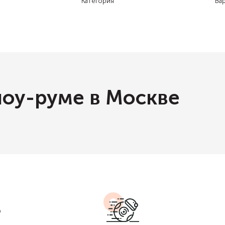
Категория
Ва
шоу-руме в Москве