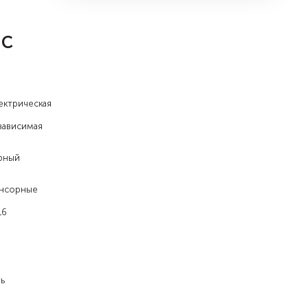
 C
ектрическая
зависимая
рный
нсорные
16
ь