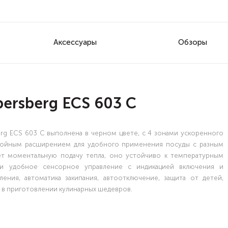
Аксессуары
Обзоры
ersberg ECS 603 C
erg ECS 603 C выполнена в черном цвете, с 4 зонами ускоренного
с тройным расширением для удобного применения посуды с разным
ет моментальную подачу тепла, оно устойчиво к температурным
и удобное сенсорное управление с индикацией включения и
ения, автоматика закипания, автоотключение, защита от детей,
м в приготовлении кулинарных шедевров.