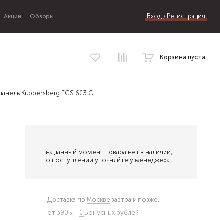
Вход / Регистрация
Акции
Обзоры
Корзина пуста
панель Kuppersberg ECS 603 C
на данный момент товара нет в наличии,
о поступлении уточняйте у менеджера
Доставка по
Москве
завтра и позже,
от 390
+
0
Бонусных рублей