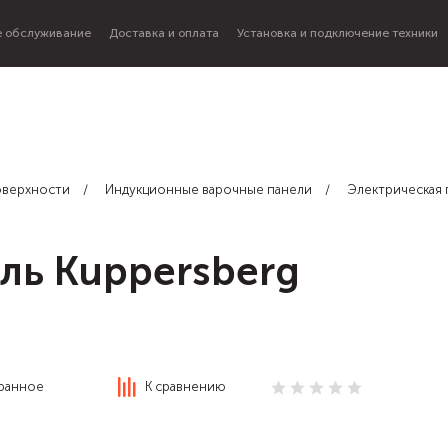
 обслуживание
Доставка и оплата
Установка и подключение техники
оверхности
Индукционные варочные панели
Электрическая 
ль Kuppersberg
бранное
К сравнению