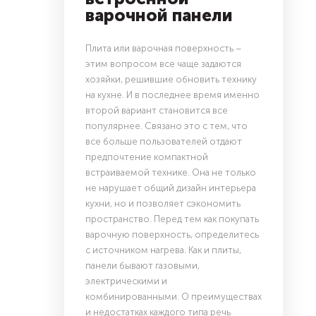
варочной панели
Плита или варочная поверхность –
этим вопросом все чаще задаются
хозяйки, решившие обновить технику
на кухне. И в последнее время именно
второй вариант становится все
популярнее. Связано это с тем, что
все больше пользователей отдают
предпочтение компактной
встраиваемой технике. Она не только
не нарушает общий дизайн интерьера
кухни, но и позволяет сэкономить
пространство. Перед тем как покупать
варочную поверхность, определитесь
с источником нагрева. Как и плиты,
панели бывают газовыми,
электрическими и
комбинированными. О преимуществах
и недостатках каждого типа речь