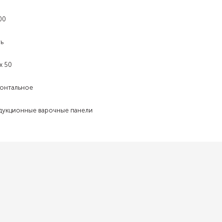
00
ь
x 50
онтальное
дукционные варочные панели