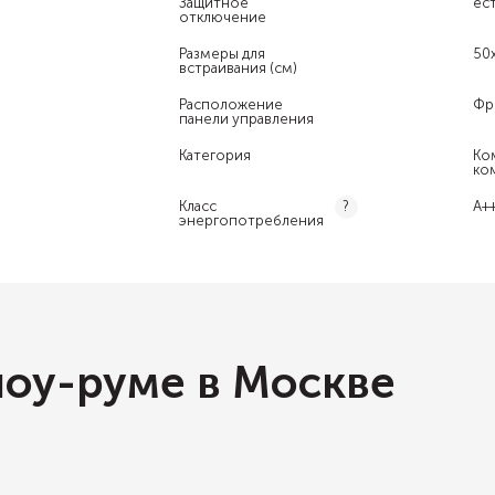
Защитное
ес
отключение
Размеры для
50
встраивания (см)
Расположение
Фр
панели управления
Категория
Ко
ко
Класс
А+
?
энергопотребления
шоу-руме в Москве