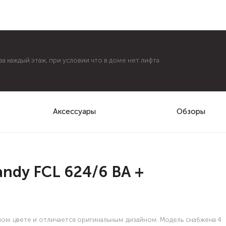
а каждый этаж, при условии что в доме нет лифта
Аксессуары
Обзоры
ndy FCL 624/6 BA +
лом цвете и отличается оригинальным дизайном. Модель снабжена 4