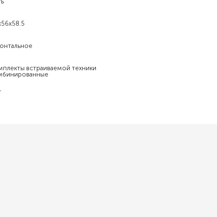
ть
х56х58.5
онтальное
мплекты встраиваемой техники
мбинированные
+