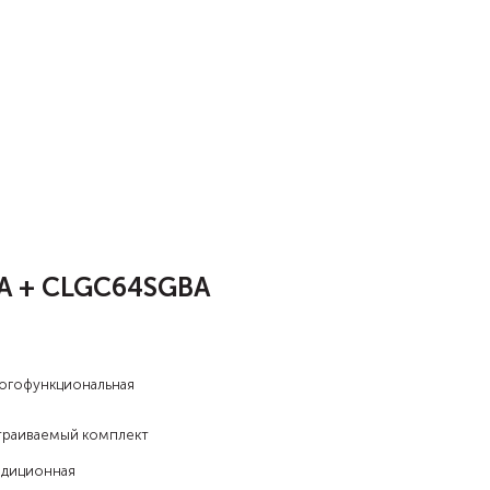
BA + CLGC64SGBA
огофункциональная
траиваемый комплект
адиционная