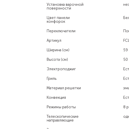
Установка варочной
не
поверхности
Цвет панели
Бе
конфорок
Переключатели
По
Артикул
FC
Ширина (см)
59
Высота (см)
50
Электроподжиг
Ест
Гриль
Ест
Материал решетки
эм
Конвекция
Ест
Режимы работы
8 
Телескопические
од
направляющие