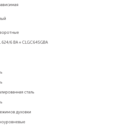
зависимая
лый
воротные
L 624/6 BA + CLGC64SGBA
ь
ь
алированная сталь
ь
режимов духовки
ноуровневые