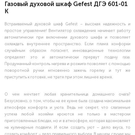
Газовый духовой шкаф Gefest ДГЭ 601-01
К
Встраиваемый духовой шкаф Gefest – высокая надежность и
простое управление! Вентилятор охлаждения начинает работу
автоматически при включении духового шкафа и позволяет
охлаждать внутреннее пространство. Если пламя конфорки
случайным образом погаснет, инновационные технологии
определят это и автоматически прервут подачу газа.
Продуманный контроль нагрева и розжига позволяет с помощью
поворотной ручки мгновенно зажечь горелку и тут же
приступить к готовке, не тратя при этом лишнее время.
О чем мечтает любая хранительница домашнего очага?
Безусловно, о том, чтобы на ее кухне была создана максимальная
атмосфера комфорта и уюта. Ведь не секрет, что слагаемые
успеха любой хозяйки кроются не только в мастерски
приготовленных блюдах, но и в атмосфере, которая вдохновляет
на кулинарные подвиги. И если создать уют – дело вкуса, то
создать комфорт – дело правильного выбора. В нашем случае мы