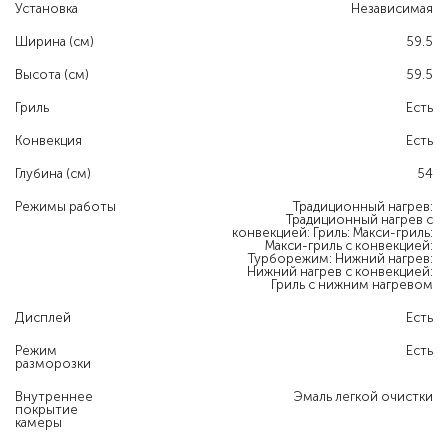
Установка
Независимая
Ширина (см)
59.5
Высота (см)
59.5
Гриль
Есть
Конвекция
Есть
Глубина (см)
54
Режимы работы
Традиционный нагрев:
Традиционный нагрев с
конвекцией: Гриль: Макси-гриль:
Макси-гриль с конвекцией:
Турборежим: Нижний нагрев:
Нижний нагрев с конвекцией:
Гриль с нижним нагревом
Дисплей
Есть
Режим
Есть
разморозки
Внутреннее
Эмаль легкой очистки
покрытие
камеры