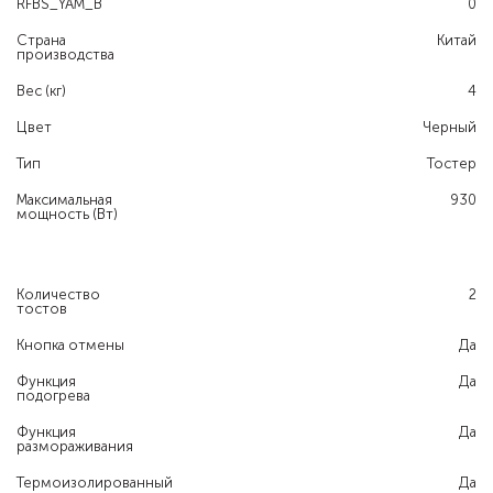
RFBS_YAM_B
0
Страна
Китай
производства
Вес (кг)
4
Цвет
Черный
Тип
Тостер
Максимальная
930
мощность (Вт)
Количество
2
тостов
Кнопка отмены
Да
Функция
Да
подогрева
Функция
Да
размораживания
Термоизолированный
Да