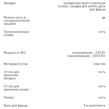
Насадки
насадка для приготовления
колбас, насадка для кеббе, диск
для фарша
Можно мыть в
да
посудомоечной
машине
Прорезиненные
есть
ножки
Мощность (Вт)
номинальная - 230 Вт
(максимальная - 1500 Вт)
Материал лотка
пластик
Отсек для
есть
хранения
насадок
Отсек для
есть
хранения шнура
Реверс
есть
Диск для фарша
3 в комплекте