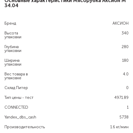
Основные характеристики Мясорубка Аксион М
34.04
Бренд
АКСИОН
Высота
340
упаковки
Глубина
280
упаковки
Ширина
180
упаковки
Вес товара в
4.0
упаковке
Склад Питер
0
Тип цены - тест
4971.89
CONNECTED
1
Yandex_dbs_cash
5738
Производительность
1.6 кг/мин