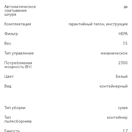
Автоматическое
да
сматывание
шнура
Комплектация
гарантийный талон, инструкция
Фильтр
HEPA
Вес
7,5
Тип управления
механическое
Потребляемая
2300
мощность (Вт)
Цвет
Белый
Вид
контейнерный
Тип уборки
сухая
Тип
контейнер
пылесборника
Емкость
1,7