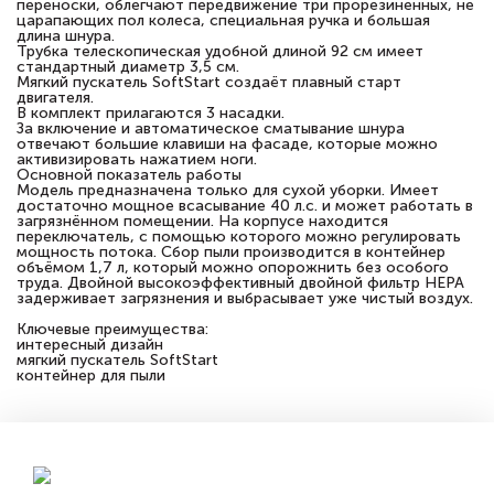
переноски, облегчают передвижение три прорезиненных, не
царапающих пол колеса, специальная ручка и большая
длина шнура.
Трубка телескопическая удобной длиной 92 см имеет
стандартный диаметр 3,5 см.
Мягкий пускатель SoftStart создаёт плавный старт
двигателя.
В комплект прилагаются 3 насадки.
За включение и автоматическое сматывание шнура
отвечают большие клавиши на фасаде, которые можно
активизировать нажатием ноги.
Основной показатель работы
Модель предназначена только для сухой уборки. Имеет
достаточно мощное всасывание 40 л.с. и может работать в
загрязнённом помещении. На корпусе находится
переключатель, с помощью которого можно регулировать
мощность потока. Сбор пыли производится в контейнер
объёмом 1,7 л, который можно опорожнить без особого
труда. Двойной высокоэффективный двойной фильтр HEPA
задерживает загрязнения и выбрасывает уже чистый воздух.
Ключевые преимущества:
интересный дизайн
мягкий пускатель SoftStart
контейнер для пыли