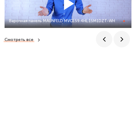
Варочная панель MAUNFELD MVCE59.4HL.1SM1DZT-WH
Смотреть все