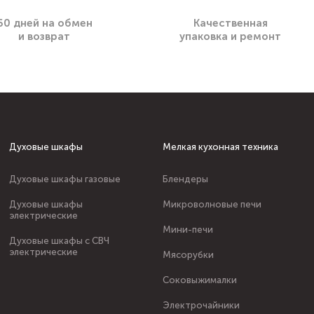
60 дней на обмен
Качественная
и возврат
упаковка и ремонт
Духовые шкафы
Мелкая кухонная техника
Духовые шкафы газовые
Блендеры
Духовые шкафы
Микроволновые печи
электрические
Мини-печи
Духовые шкафы с СВЧ
электрические
Мясорубки
Соковыжималки
Электрочайники