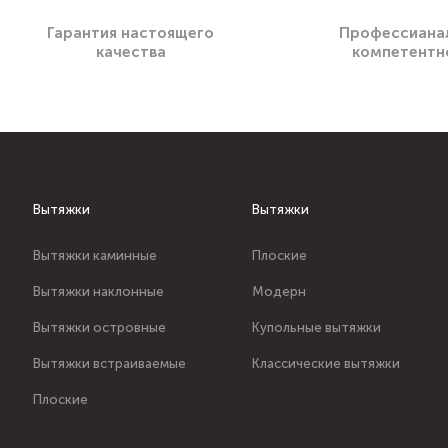
Гарантия настоящего
Профессиана
качества
компетентн
Вытяжки
Вытяжки
Вытяжки каминные
Плоские
Вытяжки наклонные
Модерн
Вытяжки островные
Купольные вытяжки
Вытяжки встраиваемые
Классические вытяжки
Плоские