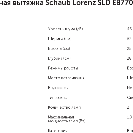
ая вытяжка Schaub Lorenz SLD EB77
Уровень шума (дБ)
46
Ширина (см)
52
Высота (см)
25
Глубина (см)
28.
Режимы работы
Во
Место встраивания
Шк
Выдвижная
Не
Тип лампы
Св
Количество ламп
2
Максимальная
1.9
мощность ламп (Вт)
Категория
Вс