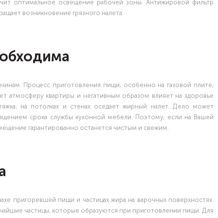
ечит оптимальное освещение рабочей зоны. Антижировой фильтр
ащает возникновение грязного налета.
еобходима
чинам. Процесс приготовления пищи, особенно на газовой плите,
яет атмосферу квартиры и негативным образом влияет на здоровье
яжка, на потолках и стенах оседает жирный налет. Дело может
ащением срока службы кухонной мебели. Поэтому, если на Вашей
мещение гарантированно останется чистым и свежим.
а
ахе пригоревшей пищи и частицах жира на варочных поверхностях.
чайшие частицы, которые образуются при приготовлении пищи. Для