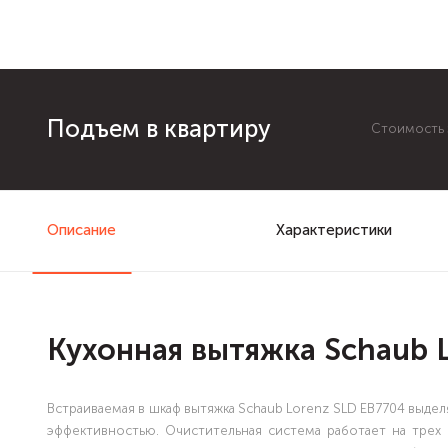
Подъем в квартиру
Стоимость з
Описание
Характеристики
Кухонная вытяжка Schaub 
Встраиваемая в шкаф вытяжка Schaub Lorenz SLD EB7704 выд
эффективностью. Очистительная система работает на трех 