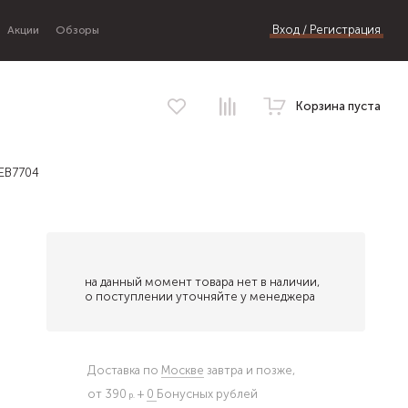
Вход / Регистрация
Акции
Обзоры
Корзина пуста
 EB7704
на данный момент товара нет в наличии,
о поступлении уточняйте у менеджера
Доставка по
Москве
завтра и позже,
от 390
+
0
Бонусных рублей