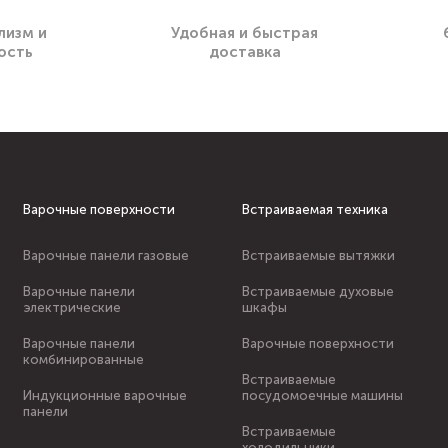
лизм и
Удобная и быстрая
ость
доставка
Варочные поверхности
Встраиваемая техника
Варочные панели газовые
Встраиваемые вытяжки
Варочные панели
Встраиваемые духовые
электрические
шкафы
Варочные панели
Варочные поверхности
комбинированные
Встраиваемые
Индукционные варочные
посудомоечные машины
панели
Встраиваемые
холодильники