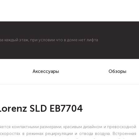
а каждый этаж, при условии что в доме нет лифта
Аксессуары
Обзоры
Lorenz SLD EB7704
еляется компактными размерами, красивым дизайном и превосходной
скоростях в режимах рециркуляции и отвода воздуха. Встроенная