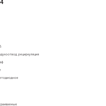
04
5
здухоотвод, рециркуляция
аф
т
етодиодное
траиваемые