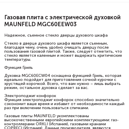
Газовая плита с электрической духовкой
MAUNFELD MGC60EEW03
Надежное, съемное стекло дверцы духового шкафа
Стекло в дверце духового шкафа является съемным,
благодаря чему, очень удобно очищать дверцу после
пользования газовой плитой. Также, следует отметить, что
стекло является каленным и может выдержать критические
температуры.
Функция Гриль
Духовка MGC60ECW04 оснащена функцией Гриль, которая
идеально подойдет для приготовления сочной курочки с
хрустящей корочкой. Всего, что вам нужно – лишь выбрать
режим, остальное духовка сделает за вас.
Электроподжиг конфорок
Функция электроподжиг конфорок способно значительно
сэкономит ваше время и избавит от необходимости каждый
раз при включении пользоваться спичками.
Газовые плиты MAUNFELD укомплектованы
высокочественными европейскими комплектующими: газ-
контроллерами ORKLI (Испания), газовыми кранами
COPRECI (Испания). Данные производителя, являются