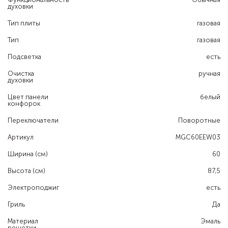
духовки
Тип плиты
газовая
Тип
газовая
Подсветка
есть
Очистка
ручная
духовки
Цвет панели
белый
конфорок
Переключатели
Поворотные
Артикул
MGC60EEW03
Ширина (см)
60
Высота (см)
87,5
Электроподжиг
есть
Гриль
Да
Материал
Эмаль
решетки