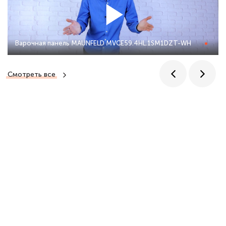
Варочная панель MAUNFELD MVCE59.4HL.1SM1DZT-WH
Смотреть все