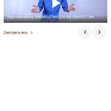
Варочная панель MAUNFELD MVCE59.4HL.1SM1DZT-WH
Смотреть все