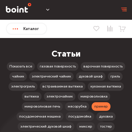
Каталог
Статьи
Показать все
газовая поверхность
варочная поверхность
чайник
электрический чайник
духовой шкаф
гриль
электрогриль
встраиваемая вытяжка
кухонная вытяжка
вытяжка
электрочайник
микроволновка
микроволновая печь
мясорубка
пример
посудомоечная машина
посудомойка
духовка
электрический духовой шкаф
миксер
тостер