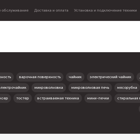
 обслуживание
Доставка и оплата
Установка и подключение техники
хность
варочная поверхность
чайник
электрический чайник
электрочайник
микроволновка
микроволновая печь
мясорубка
ксер
тостер
встраиваемая техника
мини-печки
стиральная