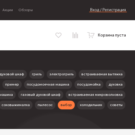
Вход / Регистрация
Акции
Обзоры
Корзина пуста
духовой шкаф
гриль
электрогриль
встраиваемая вытяжка
пример
посудомоечная машина
посудомойка
духовка
 машина
газовый духовой шкаф
встраиваемая микроволновка
соковыжималка
пылесос
выбор
холодильник
советы