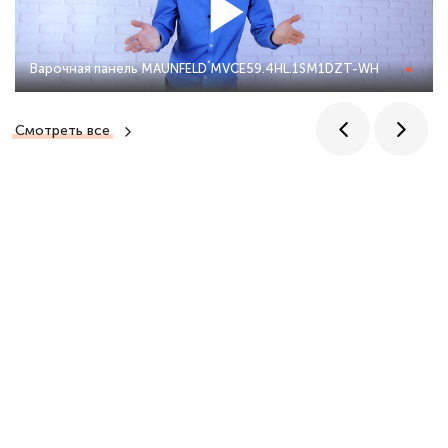
Варочная панель MAUNFELD MVCE59.4HL.1SM1DZT-WH
Смотреть все